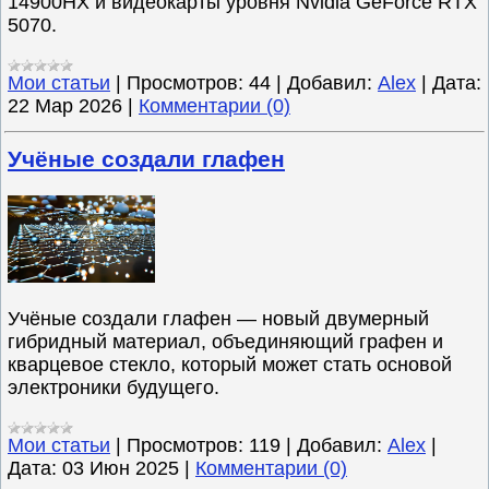
14900HX и видеокарты уровня Nvidia GeForce RTX
5070.
Мои статьи
|
Просмотров:
44
|
Добавил:
Alex
|
Дата:
22 Мар 2026
|
Комментарии (0)
Учёные создали глафен
Учёные создали глафен — новый двумерный
гибридный материал, объединяющий графен и
кварцевое стекло, который может стать основой
электроники будущего.
Мои статьи
|
Просмотров:
119
|
Добавил:
Alex
|
Дата:
03 Июн 2025
|
Комментарии (0)